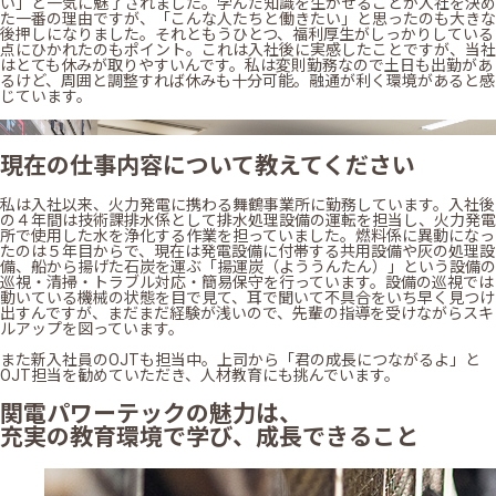
い」と一気に魅了されました。学んだ知識を生かせることが入社を決め
た一番の理由ですが、「こんな人たちと働きたい」と思ったのも大きな
後押しになりました。それともうひとつ、福利厚生がしっかりしている
点にひかれたのもポイント。これは入社後に実感したことですが、当社
はとても休みが取りやすいんです。私は変則勤務なので土日も出勤があ
るけど、周囲と調整すれば休みも十分可能。融通が利く環境があると感
じています。
現在の仕事内容について教えてください
私は入社以来、火力発電に携わる舞鶴事業所に勤務しています。入社後
の４年間は技術課排水係として排水処理設備の運転を担当し、火力発電
所で使用した水を浄化する作業を担っていました。燃料係に異動になっ
たのは５年目からで、現在は発電設備に付帯する共用設備や灰の処理設
備、船から揚げた石炭を運ぶ「揚運炭（よううんたん）」という設備の
巡視・清掃・トラブル対応・簡易保守を行っています。設備の巡視では
動いている機械の状態を目で見て、耳で聞いて不具合をいち早く見つけ
出すんですが、まだまだ経験が浅いので、先輩の指導を受けながらスキ
ルアップを図っています。
また新入社員のOJTも担当中。上司から「君の成長につながるよ」と
OJT担当を勧めていただき、人材教育にも挑んでいます。
関電パワーテックの魅力は、
充実の教育環境で学び、成長できること