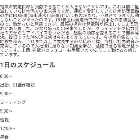
電気の安定供給に貢献できることが大きなやりがいです。これは前に担
当していた排水係での出来事ですが、運転を受託している排水処理設備
の中にRO装置(海水淡水化装置)というものがあり、不具合でうまく起動
しないことがあったのです。RO装置は発電所で使う淡水を作る装置な
ので、動かないと発電できず、最悪の場合は発電所が停止してしまう恐
れがありました。かなり焦った出来事でしたが、クライアントや協力会
社の方からもアドバイスをいただき、起動の順序を変えることで無事解
決。復旧できた時の達成感は今もよく覚えています。今は燃料係として
経験を積み、これまで以上に成長するのが私の目標。当社は社内教育が
充実しているので入社後に足りない知識を学び、活躍できる環境が整っ
ています。上司･先輩方のフォローも手厚いので安心して働けると感じ
ています。
1日のスケジュール
8:30～
出勤、引継ぎ確認
9:00～
ミーティング
9:30～
巡視
12:00～
昼食