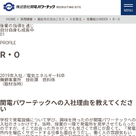
RECRUITING SITE
HOME
>
採用情報
>
高校生の方はこちら
>
人を知る
>
先輩紹介INDEX
>
R・O
後輩の指導を通じ
自分自身も成長中
01
PROFILE
R・O
2019年入社／電気エネルギー科卒
舞鶴事業所 技術課 燃料係
（取材当時）
関電パワーテックへの入社理由を教えてくださ
い
学校で発電設備について学び、興味を持ったのが関電パワーテックへの
入社のきっかけです。当時、授業の一環で発電所を見学させてもらった
のですが、そこで出会った方々がとても気さくで感じが良くて。「発電
所内を幅広くサポートする仕事も面白そうだし、働く人の雰囲気もい