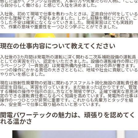
感じた温かくフランクな雰囲気、人事の方や先輩たちの人柄に「ここな
ら自分らしく働ける」と感じて入社を決めました。
入社後、初めて現場で仕事を教わったときは、正直自分が何をしている
のかも理解できず、不安もありました。しかし経験を積むにつれて、こ
うした不安は確実になくなっていきました。現場実習はとても実践的
で、作業の意味や重要性を一つひとつ学ぶことができました。
現在の仕事内容について教えてください
入社後の3カ月間は発電所の運転に深く関わる二次系補助設備の運転員
としての実習を行い、認定をいただきました。設備の運転操作の際に行
うページング（一斉放送）は発電所構内全体に、自分の声が響きます。
一つの操作にかかる責任の大きさとともに、地域や社会に貢献している
やりがいを感じました。
現在は放射性廃棄物の処理に関わるアスファルト固化施設の運転責任者
認定を目指し、実習を行っています。まだ始まったばかりですが、管理
する機械の操作や指示の出し方などを現場で学び、正確で確実な意思決
定のできる運転責任者になるべく知識を高めています。発電所の仕事は
操作の一つひとつが非常に重要です。これからも先輩方とタッグを組
み、安全第一で仕事に取り組みたいと思っています。
関電パワーテックの魅力は、頑張りを認めてく
れる温かさ