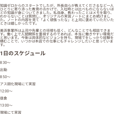
知識ゼロからのスタートでしたが、所長自らが教えてくださるなど一人
ひとりに寄り添った教育のおかげで、入社時とは比べものにならないほ
どの知識が身についてきました。私自身、教わったことはメモを取り、
わからないことは質問し、オリジナルの実習ノートにまとめ続けまし
た。ノートの内容を見て「よく頑張ったな」と上司に褒めていただいた
ときは嬉しかったです。
美浜事業所は上司や先輩との垣根も低く、どんなことでも相談できま
す。働く上で人間関係を重視するのであれば、本当に働きやすい環境だ
と思います。今後は具体的なビジョンを持ち、現場でをしっかり経験を
積むことで、いつかは本店での仕事にもチャレンジしたいと思っていま
す。
1日のスケジュール
8:30～
出勤
8:50～
アス固化現場にて実習
12:00～
昼食
13:00～
現場にて実習