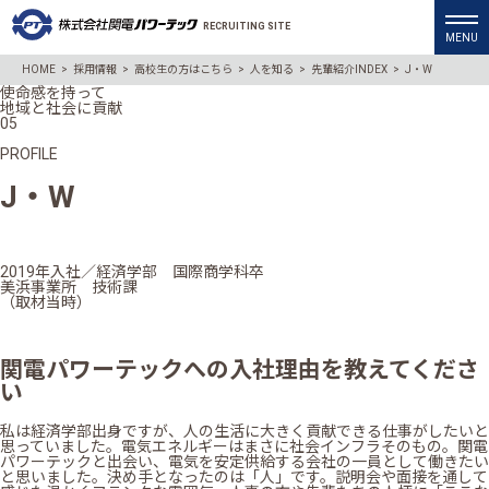
RECRUITING SITE
HOME
>
採用情報
>
高校生の方はこちら
>
人を知る
>
先輩紹介INDEX
>
J・W
使命感を持って
地域と社会に貢献
05
PROFILE
J・W
2019年入社／経済学部 国際商学科卒
美浜事業所 技術課
（取材当時）
関電パワーテックへの入社理由を教えてくださ
い
私は経済学部出身ですが、人の生活に大きく貢献できる仕事がしたいと
思っていました。電気エネルギーはまさに社会インフラそのもの。関電
パワーテックと出会い、電気を安定供給する会社の一員として働きたい
と思いました。決め手となったのは「人」です。説明会や面接を通して