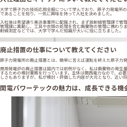
大学で原子力の技術応用全般について学んでおり、原子力発電所
であることを知り、一気に興味を持って入社を決めました。
入社後は希望通り美浜事業所に配属され、まず放射線管理課で管
管理課に異動し、工具や衣類の処理を含む廃棄物の管理に携わり
射線測定などでは、大学で学んだ知識が大いに役に立ちました。
廃止措置の仕事について教えてください
原子力発電所の廃止措置とは、簡単に言えば運転を終えた原子力
商用発電炉の廃止措置は国内では前例がなく、私は廃棄物の発生
するための検討業務を行っています。主体は関西電力なので、必
しさもありますが、私が検討・評価した内容が大元となり、近い
関電パワーテックの魅力は、成長できる機