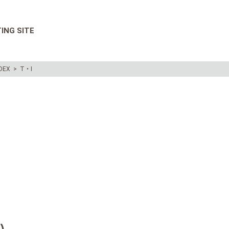
ING SITE
DEX
>
T・I
い