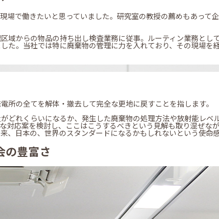
の現場で働きたいと思っていました。研究室の教授の薦めもあって
理区域からの物品の持ち出し検査業務に従事。ルーティン業務とし
ました。当社では特に廃棄物の管理に力を入れており、その現場を
発電所の全てを解体・撤去して完全な更地に戻すことを指します。
量がどれくらいになるか、発生した廃棄物の処理方法や放射能レベ
要な対応案を検討し、ここはこうするべきという見解も取り混ぜな
将来、日本の、世界のスタンダードになるかもしれないという使命
会の豊富さ