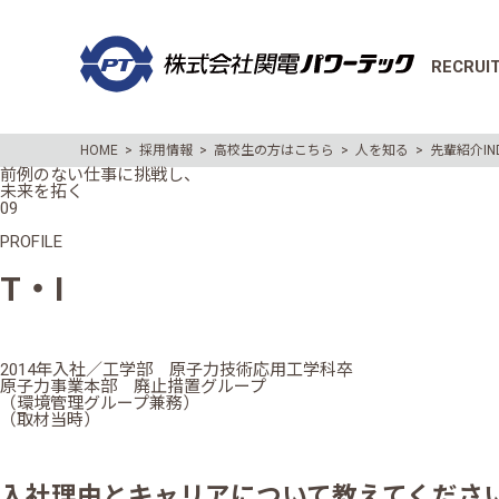
RECRUIT
HOME
>
採用情報
>
高校生の方はこちら
>
人を知る
>
先輩紹介IN
前例のない仕事に挑戦し、
未来を拓く
09
PROFILE
T・I
2014年入社／工学部 原子力技術応用工学科卒
原子力事業本部 廃止措置グループ
（環境管理グループ兼務）
（取材当時）
入社理由とキャリアについて教えてくださ