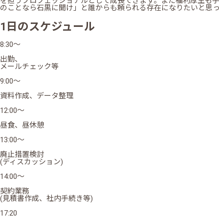
を担うプロフェッショナルとして成長できます。また福利厚生も
のことなら石黒に聞け」と誰からも頼られる存在になりたいと思
1日のスケジュール
8:30～
出勤、
メールチェック等
9:00～
資料作成、データ整理
12:00～
昼食、昼休憩
13:00～
廃止措置検討
(ディスカッション)
14:00～
契約業務
(見積書作成、社内手続き等)
17:20